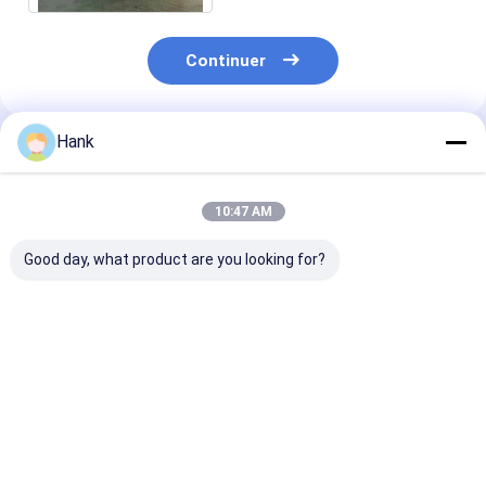
Continuer
Hank
Produits Recommandés
10:47 AM
Good day, what product are you looking for?
La petite remorque
L'injection de ciment
Couleur jaune 
de machine du béton
à usages multiples
petite taille de
projeté MDT-30 a
joint l'équipement de
machine porta
monté la pompe
béton projeté Turck
mélangeur con
concrète
monté
de MDT-50 55
Meilleur prix
Meilleur prix
Meilleur p