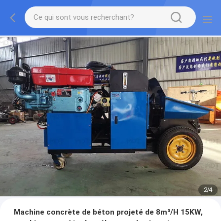
2
/
4
Machine concrète de béton projeté de 8m³/H 15KW,