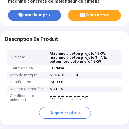
machine concrète de mélangeur de ciment
meilleur prix
Contactez
Description De Produit
,
Machine à béton projeté 15KW
Surligner
,
machine à béton projeté 8m³/h
bétonnière bétonnière 15KW
Lieu d'origine
La Chine
Nom de marque
MEGA DRILLTECH
Certification
ISO9001
Numéro de modèle
MDT-15
Conditions de
T/T, T/T, T/T, T/T, T/T
paiement
Regardez plus