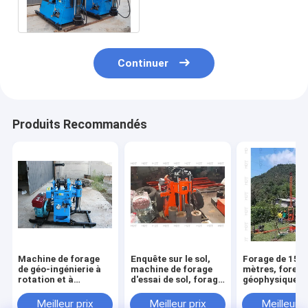
pour le puits d'eau
Continuer
Produits Recommandés
Machine de forage
Enquête sur le sol,
Forage de 150
de géo-ingénierie à
machine de forage
mètres, foreus
rotation et à
d'essai de sol, forage
géophysique a
percussion pour les
d'exploration minière
fonction SPT 
essais et l'arpentage
forage à percu
Meilleur prix
Meilleur prix
Meilleur p