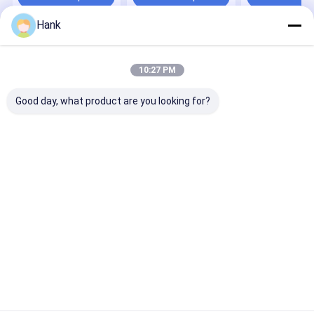
des sols
Hank
Aperçu
Au sujet de
Contactez-
Desktop
nous
nous
Site
10:27 PM
Plan du site
Privacy Policy
Qualité
Plate-forme de forage d'axe
Usine De Chine.Copyright ©
Good day, what product are you looking for?
2026 HUNAN MEGA DRILLTECH CO., LTD.. All Rights Reserved.
Maison
Produits
Vidéos