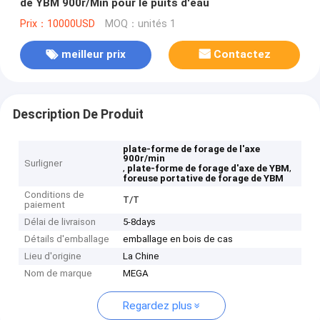
de YBM 900r/Min pour le puits d'eau
Prix：10000USD
MOQ：unités 1
meilleur prix
Contactez
Description De Produit
plate-forme de forage de l'axe
900r/min
Surligner
,
,
plate-forme de forage d'axe de YBM
foreuse portative de forage de YBM
Conditions de
T/T
paiement
Délai de livraison
5-8days
Détails d'emballage
emballage en bois de cas
Lieu d'origine
La Chine
Nom de marque
MEGA
Regardez plus