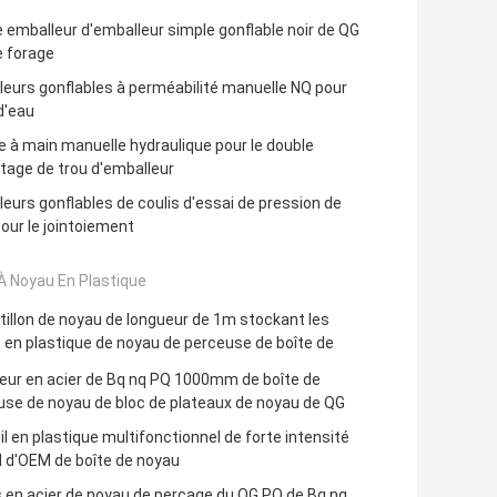
 emballeur d'emballeur simple gonflable noir de QG
e forage
eurs gonflables à perméabilité manuelle NQ pour
d'eau
à main manuelle hydraulique pour le double
tage de trou d'emballeur
eurs gonflables de coulis d'essai de pression de
pour le jointoiement
À Noyau En Plastique
illon de noyau de longueur de 1m stockant les
 en plastique de noyau de perceuse de boîte de
eur en acier de Bq nq PQ 1000mm de boîte de
se de noyau de bloc de plateaux de noyau de QG
l en plastique multifonctionnel de forte intensité
 d'OEM de boîte de noyau
 en acier de noyau de perçage du QG PQ de Bq nq