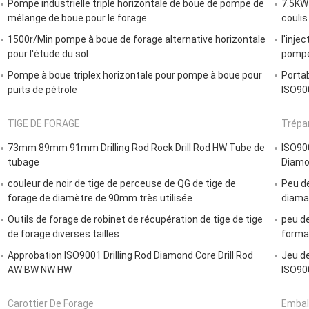
Pompe industrielle triple horizontale de boue de pompe de
7.5KW
mélange de boue pour le forage
coulis
1500r/Min pompe à boue de forage alternative horizontale
l'inje
pour l'étude du sol
pompe 
Pompe à boue triplex horizontale pour pompe à boue pour
Portab
puits de pétrole
ISO90
TIGE DE FORAGE
Trépa
73mm 89mm 91mm Drilling Rod Rock Drill Rod HW Tube de
ISO90
tubage
Diamon
couleur de noir de tige de perceuse de QG de tige de
Peu d
forage de diamètre de 90mm très utilisée
diaman
Outils de forage de robinet de récupération de tige de tige
peu d
de forage diverses tailles
forma
Approbation ISO9001 Drilling Rod Diamond Core Drill Rod
Jeu de
AW BW NW HW
ISO90
Carottier De Forage
Embal