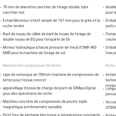
70 mm de diamètre carottier de forage double tube
double
carottier noir
pour l
Échantillonneur rotatif simple de 101 mm pour le grès et la
Emball
roche tendre
puits 
Baril de noyau de câble de baril de noyau de forage de
Pompe 
double noyau de BQ pour l'enquête de Sil
cache
Moteur hydraulique à haute pression de treuil d'OMR 400
Emball
BMR pour la machine de forage de sol
l'eau 
Machine De Compression De Béton
Boîte 
type de remorque de 700mm machine de compression de
échant
béton pour l'essai concret
boîtes
noyau
appareillage d'essai de charge de point de 50Mpa Digital
Longu
pour des spécimens de roche
perceu
Machine concrète de compression de poutre triple
Accuei
magnétique extrêmement sensible
d'ODM
Petit four de séchage électrique à température constante
Boîtes