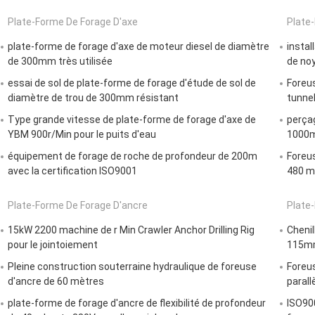
Plate-Forme De Forage D'axe
Plate
plate-forme de forage d'axe de moteur diesel de diamètre
instal
de 300mm très utilisée
de no
essai de sol de plate-forme de forage d'étude de sol de
Foreu
diamètre de trou de 300mm résistant
tunne
Type grande vitesse de plate-forme de forage d'axe de
perçag
YBM 900r/Min pour le puits d'eau
1000m 
équipement de forage de roche de profondeur de 200m
Foreus
avec la certification ISO9001
480 m
Plate-Forme De Forage D'ancre
Plate-
15kW 2200 machine de r Min Crawler Anchor Drilling Rig
Chenil
pour le jointoiement
115mm
Pleine construction souterraine hydraulique de foreuse
Foreus
d'ancre de 60 mètres
paral
plate-forme de forage d'ancre de flexibilité de profondeur
ISO900