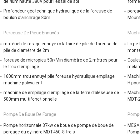
de 40m haute 380V pour l'essai de sol
forme 
Profondeur géotechnique hydraulique de la foreuse de
perçag
boulon d'anchrage 80m
Mount
Perceuse De Pieux Ennuyés
Machi
matériel de forage ennuyé rotatoire de pile de foreuse de
La pe
pile de diamètre de 2m
monté
foreuse de micropieu 50r/Min diamètre de 2 mètres pour
Couleu
le trou d'empilage
mélan
1600mm trou ennuyé pile foreuse hydraulique empilage
Machi
machine polyvalent
H pour
machine de empilage d'empilage de la terre d'aléseuse de
Machi
500mm multifonctionnelle
MDT-2
Pompe De Boue De Forage
Pompe
Pompe horizontale 37kw de boue de pompe de boue de
MEGA 
perçage du cylindre MDT450-8 trois
Pompe