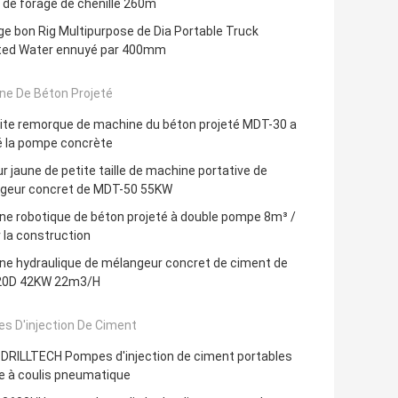
de forage de chenille 260m
e bon Rig Multipurpose de Dia Portable Truck
ed Water ennuyé par 400mm
ne De Béton Projeté
tite remorque de machine du béton projeté MDT-30 a
 la pompe concrète
r jaune de petite taille de machine portative de
geur concret de MDT-50 55KW
ne robotique de béton projeté à double pompe 8m³ /
 la construction
ne hydraulique de mélangeur concret de ciment de
0D 42KW 22m3/H
s D'injection De Ciment
DRILLTECH Pompes d'injection de ciment portables
 à coulis pneumatique