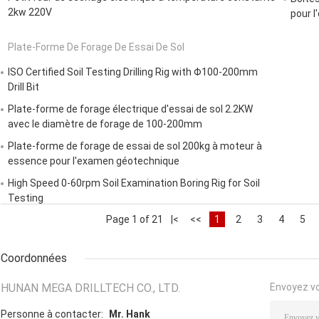
2kw 220V
pour l
Plate-Forme De Forage De Essai De Sol
ISO Certified Soil Testing Drilling Rig with Φ100-200mm
Drill Bit
Plate-forme de forage électrique d'essai de sol 2.2KW
avec le diamètre de forage de 100-200mm
Plate-forme de forage de essai de sol 200kg à moteur à
essence pour l'examen géotechnique
High Speed 0-60rpm Soil Examination Boring Rig for Soil
Testing
Page 1 of 21
|<
<<
1
2
3
4
5
Coordonnées
HUNAN MEGA DRILLTECH CO., LTD.
Envoyez v
Personne à contacter:
Mr. Hank