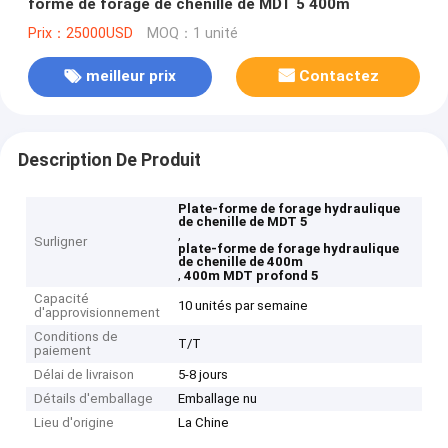
forme de forage de chenille de MDT 5 400m
Prix：25000USD
MOQ：1 unité
meilleur prix
Contactez
Description De Produit
Plate-forme de forage hydraulique
de chenille de MDT 5
,
Surligner
plate-forme de forage hydraulique
de chenille de 400m
,
400m MDT profond 5
Capacité
10 unités par semaine
d'approvisionnement
Conditions de
T/T
paiement
Délai de livraison
5-8 jours
Détails d'emballage
Emballage nu
Lieu d'origine
La Chine