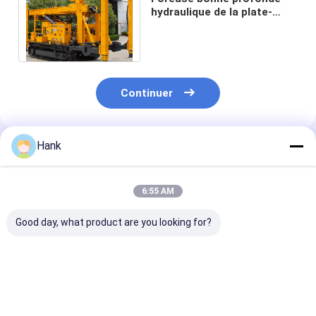
hydraulique de la plate-
forme de forage de chenille
de MDT 5 400m
Continuer
Hank
Produits Recommandés
6:55 AM
Good day, what product are you looking for?
Forage de puits d'eau
Forage de puits à eau
machine de pla
monté sur camion
à double moteur
forme de forag
Forage hydraulique
100-200 mètres
puits d'eau de