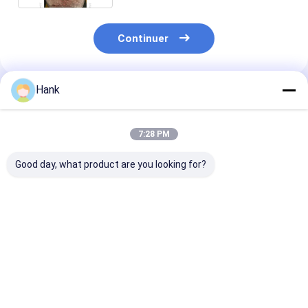
Continuer
Hank
Produits Recommandés
7:28 PM
Good day, what product are you looking for?
Tige de forage triple
Tuyau de tubage de
Tige de forage
127 mm
m de longueur
Meilleur prix
Meilleur prix
Meilleur p