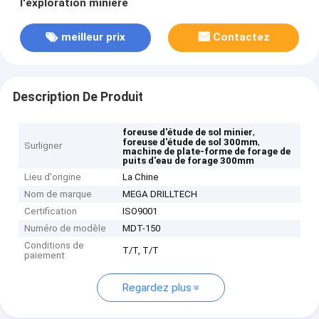
l'exploration minière
meilleur prix
Contactez
Description De Produit
,
foreuse d'étude de sol minier
,
foreuse d'étude de sol 300mm
Surligner
machine de plate-forme de forage de
puits d'eau de forage 300mm
Lieu d'origine
La Chine
Nom de marque
MEGA DRILLTECH
Certification
ISO9001
Numéro de modèle
MDT-150
Conditions de
T/T, T/T
paiement
Regardez plus