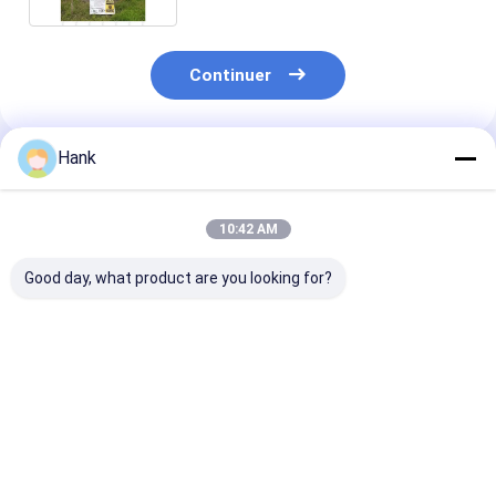
Continuer
Hank
Produits Recommandés
10:42 AM
Good day, what product are you looking for?
Machine de forage
Enquête sur le sol,
Forage de 150
de géo-ingénierie à
machine de forage
mètres, foreus
rotation et à
d'essai de sol, forage
géophysique a
percussion pour les
d'exploration minière
fonction SPT 
essais et l'arpentage
forage à percu
Meilleur prix
Meilleur prix
Meilleur p
des sols