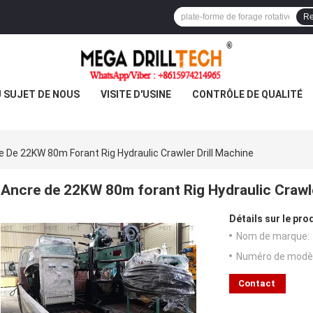
Re
 SUJET DE NOUS
VISITE D'USINE
CONTRÔLE DE QUALITÉ
e De 22KW 80m Forant Rig Hydraulic Crawler Drill Machine
Ancre de 22KW 80m forant Rig Hydraulic Crawle
Détails sur le prod
Nom de marque:
Numéro de modèl
Contact