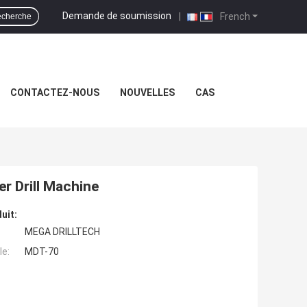
Demande de soumission
|
French
cherche
CONTACTEZ-NOUS
NOUVELLES
CAS
r Drill Machine
uit:
MEGA DRILLTECH
e:
MDT-70