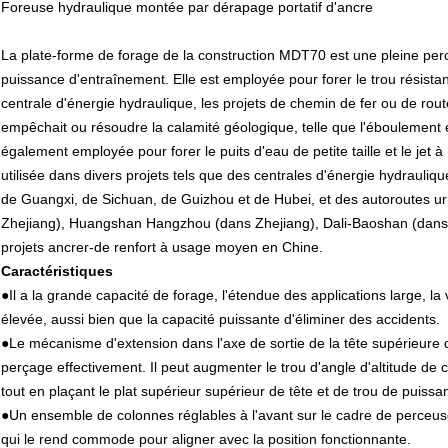
Foreuse hydraulique montée par dérapage portatif d'ancre
La plate-forme de forage de la construction MDT70 est une pleine per
puissance d'entraînement. Elle est employée pour forer le trou résistan
centrale d'énergie hydraulique, les projets de chemin de fer ou de rout
empêchait ou résoudre la calamité géologique, telle que l'éboulement et
également employée pour forer le puits d'eau de petite taille et le jet à 
utilisée dans divers projets tels que des centrales d'énergie hydrauli
de Guangxi, de Sichuan, de Guizhou et de Hubei, et des autoroutes
Zhejiang), Huangshan Hangzhou (dans Zhejiang), Dali-Baoshan (dans Y
projets ancrer-de renfort à usage moyen en Chine.
Caractéristiques
●
Il a la grande capacité de forage, l'étendue des applications large, la 
élevée, aussi bien que la capacité puissante d'éliminer des accidents.
●Le mécanisme d'extension dans l'axe de sortie de la tête supérieure 
perçage effectivement. Il peut augmenter le trou d'angle d'altitude de c
tout en plaçant le plat supérieur supérieur de tête et de trou de puiss
●Un ensemble de colonnes réglables à l'avant sur le cadre de perceuse 
qui le rend commode pour aligner avec la position fonctionnante.