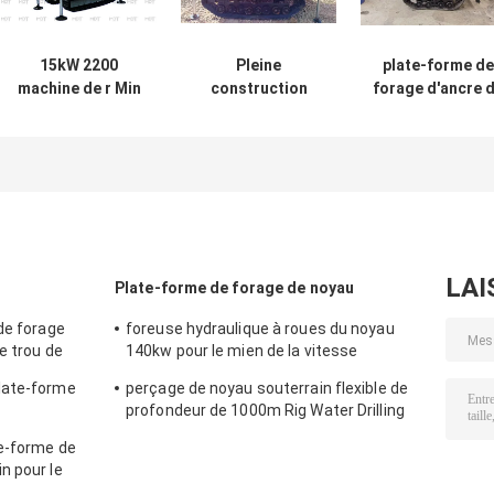
15kW 2200
Pleine
plate-forme de
machine de r Min
construction
forage d'ancre 
Crawler Anchor
souterraine
flexibilité de
Drilling Rig pour
hydraulique de
profondeur de
le jointoiement
foreuse d'ancre
40m haute 380
de 60 mètres
pour l'essai de s
LAI
Plate-forme de forage de noyau
de forage
foreuse hydraulique à roues du noyau
e trou de
140kw pour le mien de la vitesse
rotatoire élevée
late-forme
perçage de noyau souterrain flexible de
profondeur de 1000m Rig Water Drilling
ndeur de
Machine
e-forme de
n pour le