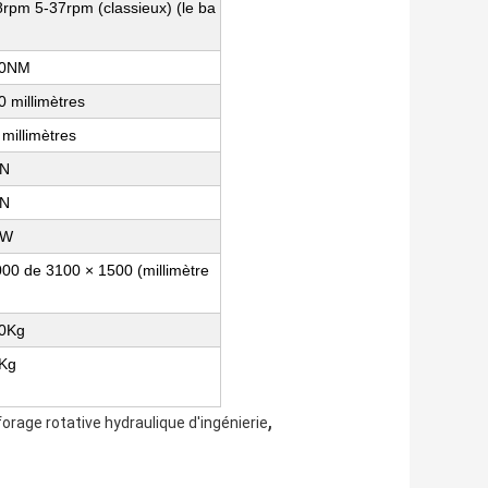
8rpm 5-37rpm (classieux) (le ba
00NM
 millimètres
millimètres
KN
KN
KW
000 de 3100 × 1500 (millimètre
0Kg
Kg
,
orage rotative hydraulique d'ingénierie