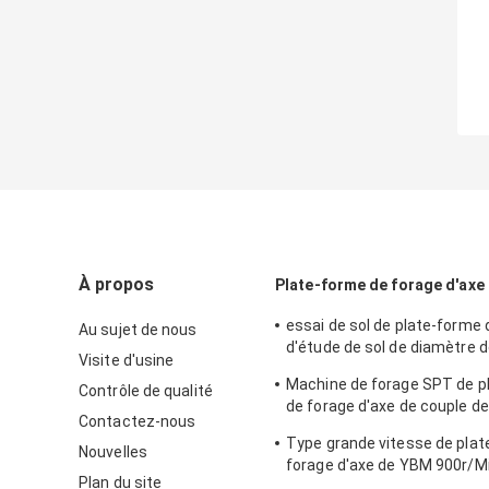
À propos
Plate-forme de forage d'axe
essai de sol de plate-forme 
Au sujet de nous
d'étude de sol de diamètre d
Visite d'usine
300mm résistant
Machine de forage SPT de p
Contrôle de qualité
de forage d'axe de couple de
Contactez-nous
transmission forte de profo
Type grande vitesse de plat
200m
Nouvelles
forage d'axe de YBM 900r/Mi
Plan du site
puits d'eau