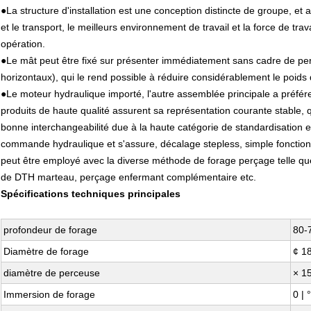
●La structure d'installation est une conception distincte de groupe, et
et le transport, le meilleurs environnement de travail et la force de tr
opération.
●Le mât peut être fixé sur présenter immédiatement sans cadre de perc
horizontaux), qui le rend possible à réduire considérablement le poids d'
●Le moteur hydraulique importé, l'autre assemblée principale a préfére
produits de haute qualité assurent sa représentation courante stable, qua
bonne interchangeabilité due à la haute catégorie de standardisation et
commande hydraulique et s'assure, décalage stepless, simple fonctio
peut être employé avec la diverse méthode de forage perçage telle qu
de DTH marteau, perçage enfermant complémentaire etc.
Spécifications techniques principales
profondeur de forage
80-
Diamètre de forage
¢ 1
diamètre de perceuse
× 1
Immersion de forage
0 | 