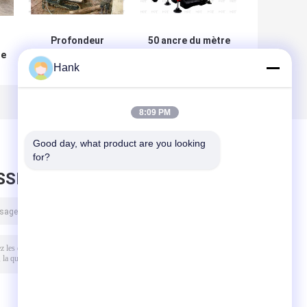
Profondeur
50 ancre du mètre
de
géotechnique
55KN forant Rig
Hank
hydraulique de la
Rotary Drilling
foreuse de
Machine Blue
V
boulon
ol
d'anchrage 80m
8:09 PM
Good day, what product are you looking 
for?
SSEZ UN MESSAGE