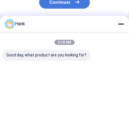
Continuer
Hank
Produits Recommandés
5:10 AM
Good day, what product are you looking for?
Plate-forme de
Plate-forme de
Perceuse sur
forage d'ancre
forage d'ancre de
chenilles MDT
hydrographique
DTH
Meilleur prix
Meilleur prix
Meilleur p
Aperçu
Au sujet de
Contactez-
Desktop