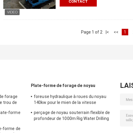
CONTACT
Page 1 of 2
|<
<<
1
LAI
Plate-forme de forage de noyau
de forage
foreuse hydraulique à roues du noyau
e trou de
140kw pour le mien de la vitesse
rotatoire élevée
late-forme
perçage de noyau souterrain flexible de
profondeur de 1000m Rig Water Drilling
ndeur de
Machine
e-forme de