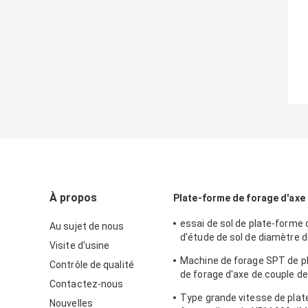
À propos
Plate-forme de forage d'axe
essai de sol de plate-forme 
Au sujet de nous
d'étude de sol de diamètre d
Visite d'usine
300mm résistant
Machine de forage SPT de p
Contrôle de qualité
de forage d'axe de couple de
Contactez-nous
transmission forte de profo
Type grande vitesse de plat
200m
Nouvelles