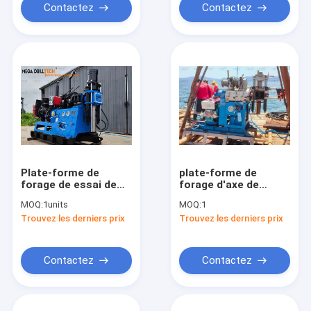
Contactez
Contactez
Plate-forme de
plate-forme de
forage de essai de
forage d'axe de
sol géologique
moteur diesel de
MOQ:
1units
MOQ:
1
d'exploration 220V
diamètre de 300mm
Trouvez les derniers prix
Trouvez les derniers prix
380V 50mm 42mm
très utilisée
Contactez
Contactez