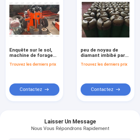
Enquête sur le sol,
peu de noyau de
machine de forage
diamant imbibé par
d'essai de sol, forage
56mm pour forer des
Trouvez les derniers prix
Trouvez les derniers prix
d'exploration minière
formations non
consolidées
Contactez
Contactez
Maison
Produits
Laisser Un Message
Nous Vous Répondrons Rapidement
Vidéos