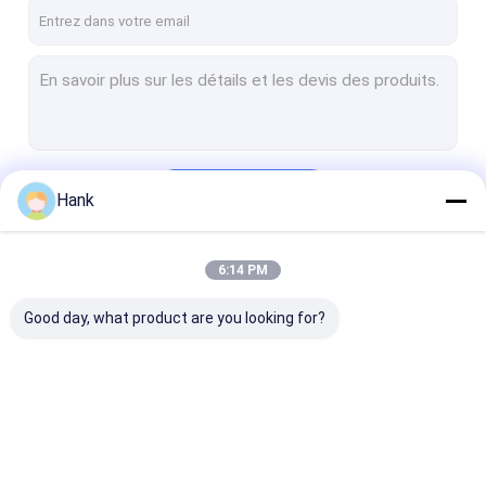
Au sujet de nous
Visite d'usine
Contrôle de qualité
Contactez-nous
Continuer
Hank
Nouvelles
Cas
6:14 PM
Nos Catégories
Good day, what product are you looking for?
Plate-forme de forage d'axe
Plate-forme de forage de noyau
plate-forme de forage d'ancre
Plate-forme de
Plate-forme de
plate-forme d