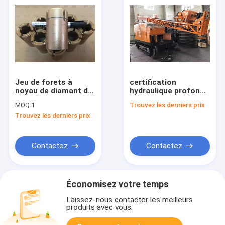
Jeu de forets à
certification
noyau de diamant de
hydraulique profonde
forage géotechnique
de la foreuse
MOQ:
1
Trouvez les derniers prix
Foret à noyau de
ISO9001 de 500m
Trouvez les derniers prix
diamant de 110 mm
Contactez
Contactez
Économisez votre temps
Laissez-nous contacter les meilleurs
produits avec vous.