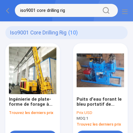
Iso9001 Core Drilling Rig
(10)
Ingénierie de plate-
Puits d'eau forant le
forme de forage à
bleu portatif de
noyau rotatif 132kw
Diamond Core Drill
Trouvez les derniers prix
Prix:
USD
certifiée ISO9001
Rig Small
MOQ:
1
Trouvez les derniers prix