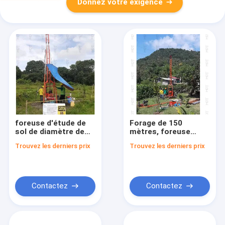
Donnez votre exigence
foreuse d'étude de
Forage de 150
sol de diamètre de
mètres, foreuse
300mm pour
géophysique avec
Trouvez les derniers prix
Trouvez les derniers prix
l'exploration minière
fonction SPT et
forage à percussion
Contactez
Contactez